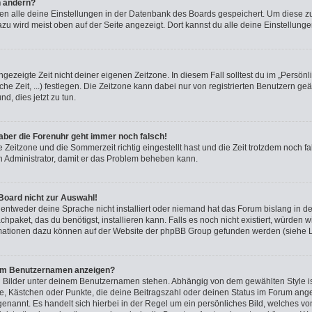
n ändern?
rden alle deine Einstellungen in der Datenbank des Boards gespeichert. Um diese z
azu wird meist oben auf der Seite angezeigt. Dort kannst du alle deine Einstellung
ngezeigte Zeit nicht deiner eigenen Zeitzone. In diesem Fall solltest du im „Persönl
he Zeit, ...) festlegen. Die Zeitzone kann dabei nur von registrierten Benutzern g
und, dies jetzt zu tun.
, aber die Forenuhr geht immer noch falsch!
e Zeitzone und die Sommerzeit richtig eingestellt hast und die Zeit trotzdem noch fa
en Administrator, damit er das Problem beheben kann.
Board nicht zur Auswahl!
 entweder deine Sprache nicht installiert oder niemand hat das Forum bislang in de
chpaket, das du benötigst, installieren kann. Falls es noch nicht existiert, würden 
rmationen dazu können auf der Website der phpBB Group gefunden werden (siehe L
inem Benutzernamen anzeigen?
i Bilder unter deinem Benutzernamen stehen. Abhängig von dem gewählten Style ist
rne, Kästchen oder Punkte, die deine Beitragszahl oder deinen Status im Forum ang
“ genannt. Es handelt sich hierbei in der Regel um ein persönliches Bild, welches v