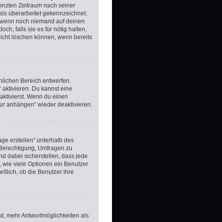
renzten Zeitraum nach seiner
als überarbeitet gekennzeichnet.
t, wenn noch niemand auf deinen
h, falls sie es für nötig halten,
nicht löschen können, wenn bereits
nlichen Bereich entwerfen.
 aktivieren. Du kannst eine
ktivierst. Wenn du einen
tur anhängen“ wieder deaktivieren.
ge erstellen“ unterhalb des
e Berechtigung, Umfragen zu
nd dabei sicherstellen, dass jede
, wie viele Optionen ein Benutzer
eßlich, ob die Benutzer ihre
st, mehr Antwortmöglichkeiten als