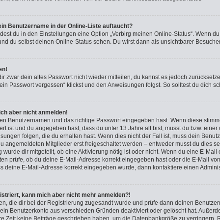
in Benutzername in der Online-Liste auftaucht?
ndest du in den Einstellungen eine Option „Verbirg meinen Online-Status“. Wenn du
und du selbst deinen Online-Status sehen. Du wirst dann als unsichtbarer Besucher
en!
dir zwar dein altes Passwort nicht wieder mitteilen, du kannst es jedoch zurückset
ein Passwort vergessen“ klickst und den Anweisungen folgst. So solltest du dich 
mich aber nicht anmelden!
igen Benutzernamen und das richtige Passwort eingegeben hast. Wenn diese stimm
iert ist und du angegeben hast, dass du unter 13 Jahre alt bist, musst du bzw. einer
ngen folgen, die du erhalten hast. Wenn dies nicht der Fall ist, muss dein Benutzer
u angemeldeten Mitglieder erst freigeschaltet werden – entweder musst du dies sel
 wurde dir mitgeteilt, ob eine Aktivierung nötig ist oder nicht. Wenn du eine E-Mail 
n prüfe, ob du deine E-Mail-Adresse korrekt eingegeben hast oder die E-Mail von
ss deine E-Mail-Adresse korrekt eingegeben wurde, dann kontaktiere einen Administ
gistriert, kann mich aber nicht mehr anmelden?!
nden, die dir bei der Registrierung zugesandt wurde und prüfe dann deinen Benutz
 dein Benutzerkonto aus verschieden Gründen deaktiviert oder gelöscht hat. Außer
re Zeit keine Beiträge geschrieben haben, um die Datenbankgröße zu verringern. R