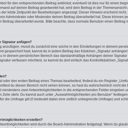
ol für den entsprechenden Beitrag anklickst; eventuell ist dies nur für einen beg
emand auf deinen Beitrag geantwortet hat, wird dein Beitrag in der Themenansicht 
h der letzte Zeitpunkt der Bearbeitungen angezeigt. Dieser Hinweis erscheint nich
in Administrator oder Moderator deinen Beitrag überarbeitet hat. Diese können jedoc
n Beitrag überarbeitet wurde. Bitte beachte, dass normale Benutzer einen Beitrag 
e Signatur anfügen?
g anzufügen, musst du zunächst eine solche in den Einstellungen in deinem persö
nd gespeichert hast, kannst du in jedem Beitrag das Kästchen „Signatur anhängen“
du in deinem persönlichen Bereich das standardmäßige Anhängen deiner Signatur a
gnatur verfassen möchtest, so kannst du dort einfach das Kontrollkästchen „Signa
len?
 oder den ersten Beitrag eines Themas bearbeitest, findest du ein Register „Umfra
Solltest du diesen Bereich nicht sehen können, so hast du wahrscheinlich nicht di
 und mindestens zwei Antwortmöglichkeiten in die entsprechenden Felder eingeben u
n Zeile steht. Du kannst auch unter „Auswahlmöglichkeiten pro Benutzer“ festlegen
für die Umfrage gilt (0 bedeutet dabei eine zeitlich unbegrenzte Umfrage) und schli
rtmöglichkeiten erstellen?
twortmöglichkeiten wird durch die Board-Administration festgelegt. Wenn du glaub