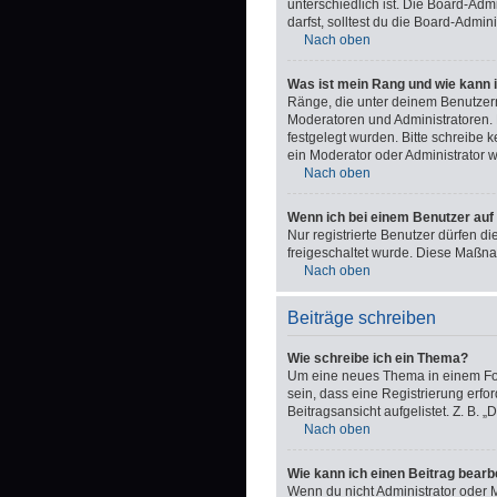
unterschiedlich ist. Die Board-Ad
darfst, solltest du die Board-Admi
Nach oben
Was ist mein Rang und wie kann 
Ränge, die unter deinem Benutzerna
Moderatoren und Administratoren. 
festgelegt wurden. Bitte schreibe
ein Moderator oder Administrator 
Nach oben
Wenn ich bei einem Benutzer auf 
Nur registrierte Benutzer dürfen d
freigeschaltet wurde. Diese Maßn
Nach oben
Beiträge schreiben
Wie schreibe ich ein Thema?
Um eine neues Thema in einem Foru
sein, dass eine Registrierung erfo
Beitragsansicht aufgelistet. Z. B.
Nach oben
Wie kann ich einen Beitrag bearb
Wenn du nicht Administrator oder M