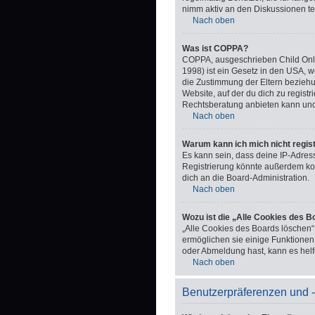
nimm aktiv an den Diskussionen tei
Nach oben
Was ist COPPA?
COPPA, ausgeschrieben Child Onlin
1998) ist ein Gesetz in den USA, 
die Zustimmung der Eltern beziehu
Website, auf der du dich zu registr
Rechtsberatung anbieten kann und n
Nach oben
Warum kann ich mich nicht regis
Es kann sein, dass deine IP-Adres
Registrierung könnte außerdem ko
dich an die Board-Administration.
Nach oben
Wozu ist die „Alle Cookies des 
„Alle Cookies des Boards löschen“
ermöglichen sie einige Funktionen,
oder Abmeldung hast, kann es helf
Nach oben
Benutzerpräferenzen und -