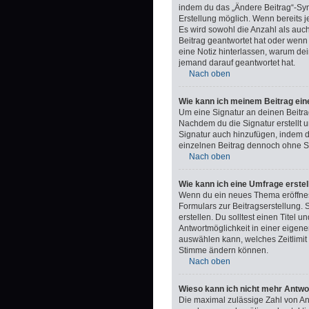
indem du das „Ändere Beitrag“-Symb
Erstellung möglich. Wenn bereits j
Es wird sowohl die Anzahl als auc
Beitrag geantwortet hat oder wenn e
eine Notiz hinterlassen, warum dei
jemand darauf geantwortet hat.
Nach oben
Wie kann ich meinem Beitrag ein
Um eine Signatur an deinen Beitra
Nachdem du die Signatur erstellt u
Signatur auch hinzufügen, indem 
einzelnen Beitrag dennoch ohne Si
Nach oben
Wie kann ich eine Umfrage erstel
Wenn du ein neues Thema eröffnest
Formulars zur Beitragserstellung. 
erstellen. Du solltest einen Titel
Antwortmöglichkeit in einer eigene
auswählen kann, welches Zeitlimit 
Stimme ändern können.
Nach oben
Wieso kann ich nicht mehr Antwo
Die maximal zulässige Zahl von An