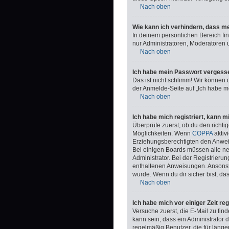
Nach oben
Wie kann ich verhindern, dass me
In deinem persönlichen Bereich fi
nur Administratoren, Moderatoren 
Nach oben
Ich habe mein Passwort vergess
Das ist nicht schlimm! Wir können 
der Anmelde-Seite auf „Ich habe m
Nach oben
Ich habe mich registriert, kann 
Überprüfe zuerst, ob du den richt
Möglichkeiten. Wenn
COPPA
aktiv
Erziehungsberechtigten den Anweisu
Bei einigen Boards müssen alle ne
Administrator. Bei der Registrierung
enthaltenen Anweisungen. Ansonste
wurde. Wenn du dir sicher bist, da
Nach oben
Ich habe mich vor einiger Zeit re
Versuche zuerst, die E-Mail zu fi
kann sein, dass ein Administrator
regelmäßig Benutzer, die für länge