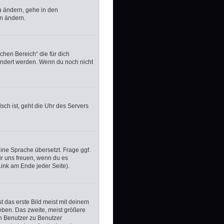
u ändern, gehe in den
en ändern.
ichen Bereich“ die für dich
eändert werden. Wenn du noch nicht
lsch ist, geht die Uhr des Servers
ine Sprache übersetzt. Frage ggf.
wir uns freuen, wenn du es
ink am Ende jeder Seite).
 das erste Bild meist mit deinem
eben. Das zweite, meist größere
on Benutzer zu Benutzer