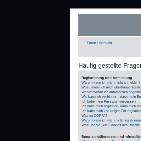
Foren-Übersicht
Häufig gestellte Frage
Registrierung und Anmeldung
Warum kann ich mich nicht anmelden?
Wozu muss ich mich überhaupt registr
Warum werde ich automatisch abgeme
Wie kann ich verhindern, dass mein Be
Ich habe mein Passwort vergessen!
Ich habe mich registriert, kann mich a
Ich habe mich vor einiger Zeit registri
Was ist COPPA?
Warum kann ich mich nicht registriere
Wozu ist die „Alle Cookies des Boards
Benutzerpräferenzen und -einstell