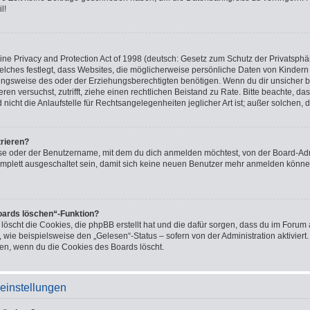
l!
e Privacy and Protection Act of 1998 (deutsch: Gesetz zum Schutz der Privatsphär
welches festlegt, dass Websites, die möglicherweise persönliche Daten von Kindern
ngsweise des oder der Erziehungsberechtigten benötigen. Wenn du dir unsicher bis
ieren versuchst, zutrifft, ziehe einen rechtlichen Beistand zu Rate. Bitte beachte,
icht die Anlaufstelle für Rechtsangelegenheiten jeglicher Art ist; außer solchen, 
trieren?
se oder der Benutzername, mit dem du dich anmelden möchtest, von der Board-Adm
mplett ausgeschaltet sein, damit sich keine neuen Benutzer mehr anmelden könne
Boards löschen“-Funktion?
 löscht die Cookies, die phpBB erstellt hat und die dafür sorgen, dass du im Foru
 wie beispielsweise den „Gelesen“-Status – sofern von der Administration aktivier
en, wenn du die Cookies des Boards löscht.
einstellungen