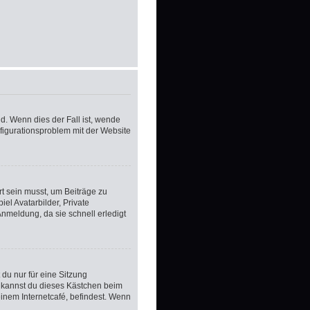
d. Wenn dies der Fall ist, wende
nfigurationsproblem mit der Website
rt sein musst, um Beiträge zu
iel Avatarbilder, Private
Anmeldung, da sie schnell erledigt
du nur für eine Sitzung
 kannst du dieses Kästchen beim
inem Internetcafé, befindest. Wenn