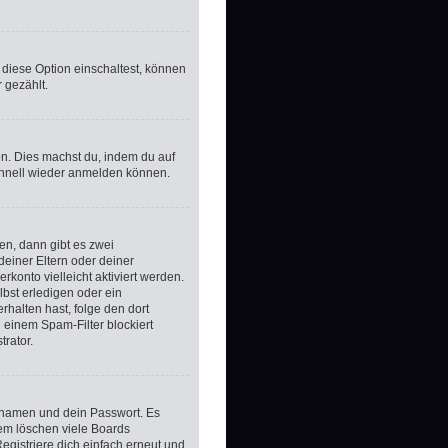
 diese Option einschaltest, können
 gezählt.
zen. Dies machst du, indem du auf
schnell wieder anmelden können.
en, dann gibt es zwei
 deiner Eltern oder deiner
konto vielleicht aktiviert werden.
bst erledigen oder ein
erhalten hast, folge den dort
 einem Spam-Filter blockiert
rator.
ernamen und dein Passwort. Es
dem löschen viele Boards
egistriere dich einfach erneut und