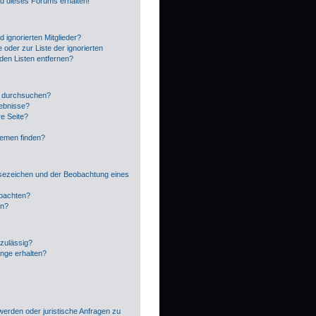
ed dieses Forums erhalten!
 ignorierten Mitglieder?
 oder zur Liste der ignorierten
 den Listen entfernen?
n durchsuchen?
gebnisse?
e Seite?
hemen finden?
sezeichen und der Beobachtung eines
obachten?
en?
zulässig?
änge erhalten?
?
werden oder juristische Anfragen zu