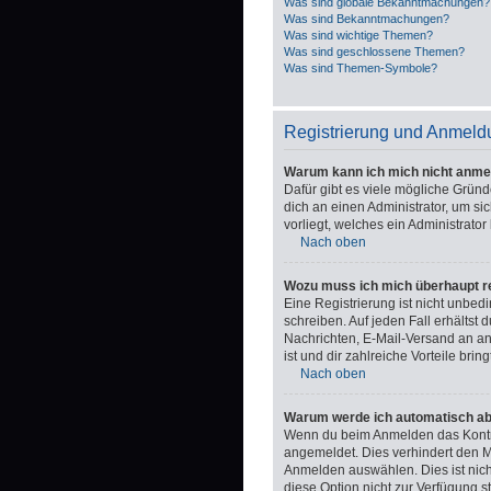
Was sind globale Bekanntmachungen?
Was sind Bekanntmachungen?
Was sind wichtige Themen?
Was sind geschlossene Themen?
Was sind Themen-Symbole?
Registrierung und Anmeld
Warum kann ich mich nicht anme
Dafür gibt es viele mögliche Gründ
dich an einen Administrator, um si
vorliegt, welches ein Administrator
Nach oben
Wozu muss ich mich überhaupt re
Eine Registrierung ist nicht unbed
schreiben. Auf jeden Fall erhältst d
Nachrichten, E-Mail-Versand an and
ist und dir zahlreiche Vorteile bring
Nach oben
Warum werde ich automatisch a
Wenn du beim Anmelden das Kontrol
angemeldet. Dies verhindert den 
Anmelden auswählen. Dies ist nich
diese Option nicht zur Verfügung s