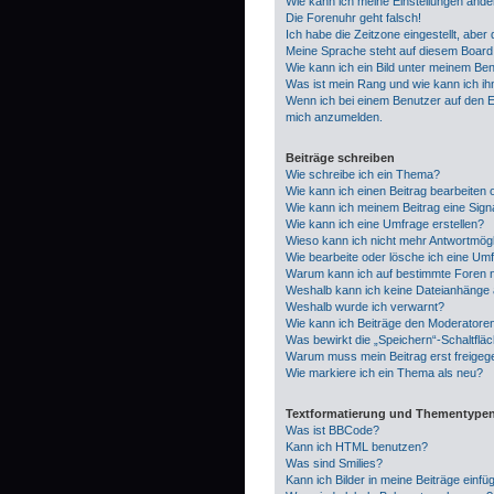
Wie kann ich meine Einstellungen ände
Die Forenuhr geht falsch!
Ich habe die Zeitzone eingestellt, aber
Meine Sprache steht auf diesem Board 
Wie kann ich ein Bild unter meinem B
Was ist mein Rang und wie kann ich i
Wenn ich bei einem Benutzer auf den E-
mich anzumelden.
Beiträge schreiben
Wie schreibe ich ein Thema?
Wie kann ich einen Beitrag bearbeiten
Wie kann ich meinem Beitrag eine Sign
Wie kann ich eine Umfrage erstellen?
Wieso kann ich nicht mehr Antwortmögli
Wie bearbeite oder lösche ich eine Um
Warum kann ich auf bestimmte Foren n
Weshalb kann ich keine Dateianhänge
Weshalb wurde ich verwarnt?
Wie kann ich Beiträge den Moderatore
Was bewirkt die „Speichern“-Schaltflä
Warum muss mein Beitrag erst freige
Wie markiere ich ein Thema als neu?
Textformatierung und Thementype
Was ist BBCode?
Kann ich HTML benutzen?
Was sind Smilies?
Kann ich Bilder in meine Beiträge einfü