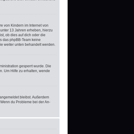
e von Kindern im Internet von
 unter 13 Jahren erheben, hierzu
t, ob dies auf dich oder die
 dass das phpBB-Team keine
die weiter unten behandelt werden.
inistration gesperrt wurde. Die
n. Um Hilfe zu erhalten, wende
m angemeldet bleibst. Außerdem
t. Wenn du Probleme bei der An-