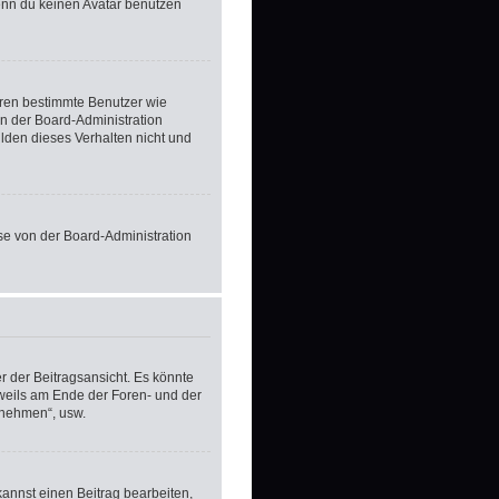
enn du keinen Avatar benutzen
ieren bestimmte Benutzer wie
n der Board-Administration
lden dieses Verhalten nicht und
ese von der Board-Administration
 der Beitragsansicht. Es könnte
eweils am Ende der Foren- und der
ilnehmen“, usw.
kannst einen Beitrag bearbeiten,