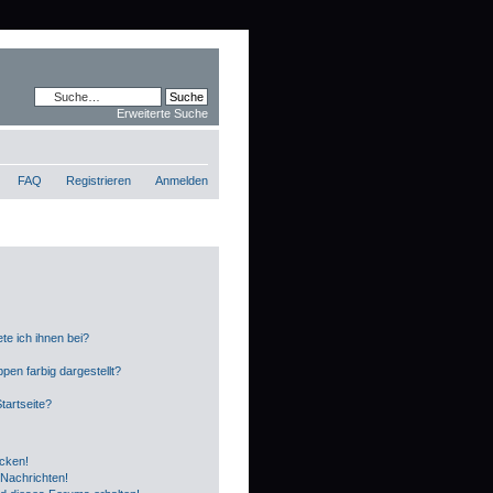
Erweiterte Suche
FAQ
Registrieren
Anmelden
te ich ihnen bei?
en farbig dargestellt?
tartseite?
icken!
Nachrichten!