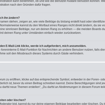
ministration kann bestimmen, ob und wie die Benutzer Avatare benutzen können. W
nistration nach den Gründen dafür fragen.
ich ihn ändern?
men stehen, zeigen an, wie viele Beiträge du bislang erstellt hast oder identifiz
Normalerweise kannst du den Wortlaut eines Ranges nicht direkt ändern, da sie vo
 keine sinnlosen Beiträge, nur um deinen Rang zu erhöhen — die meisten Boards du
wird deinen Rang unter Umständen einfach wieder zurücksetzen.
den E-Mail-Link klicke, werde ich aufgefordert, mich anzumelden.
ie foreninterne E-Mail-Funktion für Nachrichten an andere Benutzer nutzen, falls di
ahme soll den Missbrauch dieses Systems durch Gäste verhindern.
m zu eröffnen, klicke auf das entsprechende Symbol, entweder in der Foren- oder
rderlich ist, bevor du einen Beitrag schreiben kannst. Deine Berechtigungen sind j
 „Du darfst neue Themen erstellen“, „Du darfst an Abstimmungen in diesem Forum te
eiten oder löschen?
oderator bist, kannst du nur deine eigenen Beiträge bearbeiten oder löschen. Du 