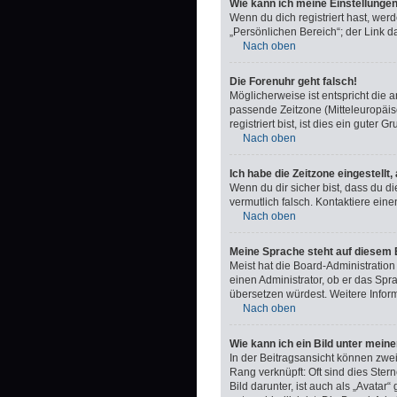
Wie kann ich meine Einstellunge
Wenn du dich registriert hast, we
„Persönlichen Bereich“; der Link d
Nach oben
Die Forenuhr geht falsch!
Möglicherweise ist entspricht die a
passende Zeitzone (Mitteleuropäisc
registriert bist, ist dies ein guter Gr
Nach oben
Ich habe die Zeitzone eingestellt
Wenn du dir sicher bist, dass du di
vermutlich falsch. Kontaktiere ein
Nach oben
Meine Sprache steht auf diesem 
Meist hat die Board-Administration
einen Administrator, ob er das Spra
übersetzen würdest. Weitere Info
Nach oben
Wie kann ich ein Bild unter me
In der Beitragsansicht können zwe
Rang verknüpft: Oft sind dies Ste
Bild darunter, ist auch als „Avatar