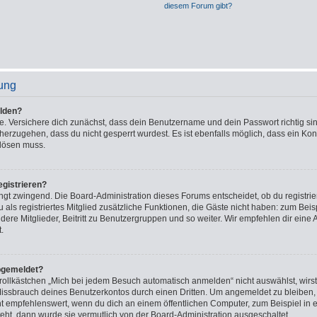
diesem Forum gibt?
ung
lden?
e. Versichere dich zunächst, dass dein Benutzername und dein Passwort richtig sin
cherzugehen, dass du nicht gesperrt wurdest. Es ist ebenfalls möglich, dass ein Ko
 lösen muss.
gistrieren?
ingt zwingend. Die Board-Administration dieses Forums entscheidet, ob du registrie
u als registriertes Mitglied zusätzliche Funktionen, die Gäste nicht haben: zum Beisp
ere Mitglieder, Beitritt zu Benutzergruppen und so weiter. Wir empfehlen dir eine 
t.
bgemeldet?
lkästchen „Mich bei jedem Besuch automatisch anmelden“ nicht auswählst, wirst 
Missbrauch deines Benutzerkontos durch einen Dritten. Um angemeldet zu bleiben,
t empfehlenswert, wenn du dich an einem öffentlichen Computer, zum Beispiel in e
teht, dann wurde sie vermutlich von der Board-Administration ausgeschaltet.