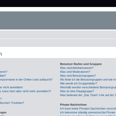
n
Benutzer-Stufen und Gruppen
Was sind Administratoren?
ieren?
Was sind Moderatoren?
ldet?
Was sind Benutzergruppen?
nutzername in der Online-Liste auftaucht?
Wo finde ich die Benutzergruppen und wie tre
Wie werde ich Gruppenleiter?
ber nicht anmelden!
Weshalb werden verschiedene Benutzergrupp
ert, kann mich aber nicht mehr anmelden?!
Was ist eine Hauptgruppe?
Was bedeutet der „Das Team“-Link auf der S
n?
 löschen“-Funktion?
Private Nachrichten
Ich kann keine Privaten Nachrichten versch
ungen
Ich bekomme ständig unerwünschte Private 