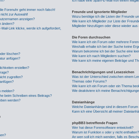
rn?
Ich habe eine Spam-E-Mail von einem Mitgli
 die Forenuhr geht immer noch falsch!
Freunde und ignorierte Mitglieder
nicht zur Auswahl!
Wozu benötige ich die Listen der Freunde und
enutzernamen anzeigen?
Wie kann ich Mitglieder zur Liste der Freunde
hn ändern?
Mitglieder hinzufügen oder diese wieder aus
Mail-Link klicke, werde ich aufgefordert,
Die Foren durchsuchen
Wie kann ich ein Forum oder mehrere Fore
Weshalb erhalte ich bei der Suche keine Er
Warum bekomme ich bei der Suche eine leer
 oder löschen?
Wie kann ich nach Mitgliedern suchen?
atur anfügen?
Wie kann ich meine eigenen Beiträge und T
chkeiten erstellen?
Benachrichtigungen und Lesezeichen
frage?
Was ist der Unterschied zwischen einem Le
icht zugreifen?
Themas oder Forums?
 anfügen?
Wie kann ich ein Forum oder ein Thema be
Wie deaktiviere ich meine Benachrichtigung
n melden?
che beim Schreiben eines Beitrags?
geben werden?
Dateianhänge
Welche Dateianhänge sind in diesem Forum 
Kann ich eine Übersicht all meiner Dateianh
n
phpBB3 betreffende Fragen
Wer hat diese Forensoftware entwickelt?
Warum ist Funktion x oder y nicht enthalten
gen?
An wen soll ich mich wenden, falls es Besch