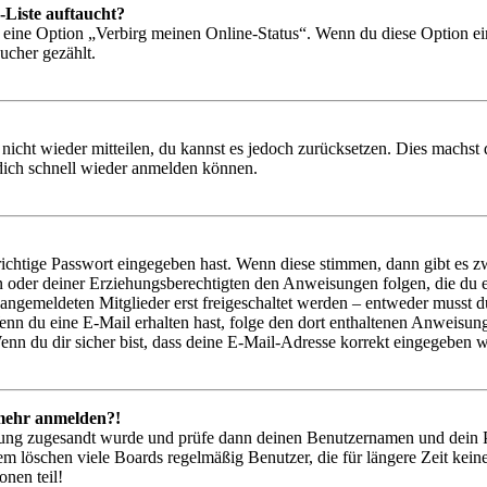
-Liste auftaucht?
n eine Option „Verbirg meinen Online-Status“. Wenn du diese Option ei
ucher gezählt.
 nicht wieder mitteilen, du kannst es jedoch zurücksetzen. Dies machs
 dich schnell wieder anmelden können.
richtige Passwort eingegeben hast. Wenn diese stimmen, dann gibt es
ern oder deiner Erziehungsberechtigten den Anweisungen folgen, die du e
 angemeldeten Mitglieder erst freigeschaltet werden – entweder musst du
. Wenn du eine E-Mail erhalten hast, folge den dort enthaltenen Anweis
nn du dir sicher bist, dass deine E-Mail-Adresse korrekt eingegeben w
t mehr anmelden?!
rierung zugesandt wurde und prüfe dann deinen Benutzernamen und dein 
em löschen viele Boards regelmäßig Benutzer, die für längere Zeit kei
onen teil!