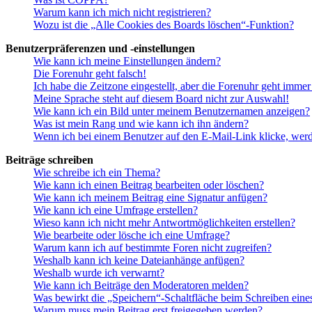
Warum kann ich mich nicht registrieren?
Wozu ist die „Alle Cookies des Boards löschen“-Funktion?
Benutzerpräferenzen und -einstellungen
Wie kann ich meine Einstellungen ändern?
Die Forenuhr geht falsch!
Ich habe die Zeitzone eingestellt, aber die Forenuhr geht immer
Meine Sprache steht auf diesem Board nicht zur Auswahl!
Wie kann ich ein Bild unter meinem Benutzernamen anzeigen?
Was ist mein Rang und wie kann ich ihn ändern?
Wenn ich bei einem Benutzer auf den E-Mail-Link klicke, werd
Beiträge schreiben
Wie schreibe ich ein Thema?
Wie kann ich einen Beitrag bearbeiten oder löschen?
Wie kann ich meinem Beitrag eine Signatur anfügen?
Wie kann ich eine Umfrage erstellen?
Wieso kann ich nicht mehr Antwortmöglichkeiten erstellen?
Wie bearbeite oder lösche ich eine Umfrage?
Warum kann ich auf bestimmte Foren nicht zugreifen?
Weshalb kann ich keine Dateianhänge anfügen?
Weshalb wurde ich verwarnt?
Wie kann ich Beiträge den Moderatoren melden?
Was bewirkt die „Speichern“-Schaltfläche beim Schreiben eine
Warum muss mein Beitrag erst freigegeben werden?