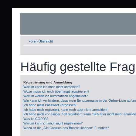
Foren-Übersicht
Häufig gestellte Fra
Registrierung und Anmeldung
Warum kann ich mich nicht anmelden?
Wozu muss ich mich überhaupt registrieren?
Warum werde ich automatisch abgemeldet?
Wie kann ich verhindern, dass mein Benutzername in der Online-Liste aufta
Ich habe mein Passwort vergessen!
Ich habe mich registriert, kann mich aber nicht anmelden!
Ich habe mich vor einiger Zeit registriert, kann mich aber nicht mehr anmeld
Was ist COPPA?
Warum kann ich mich nicht registrieren?
Wozu ist die „Alle Cookies des Boards löschen“-Funktion?