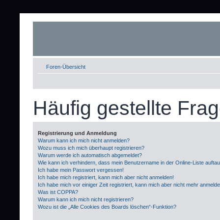
Foren-Übersicht
Häufig gestellte Fra
Registrierung und Anmeldung
Warum kann ich mich nicht anmelden?
Wozu muss ich mich überhaupt registrieren?
Warum werde ich automatisch abgemeldet?
Wie kann ich verhindern, dass mein Benutzername in der Online-Liste aufta
Ich habe mein Passwort vergessen!
Ich habe mich registriert, kann mich aber nicht anmelden!
Ich habe mich vor einiger Zeit registriert, kann mich aber nicht mehr anmeld
Was ist COPPA?
Warum kann ich mich nicht registrieren?
Wozu ist die „Alle Cookies des Boards löschen“-Funktion?