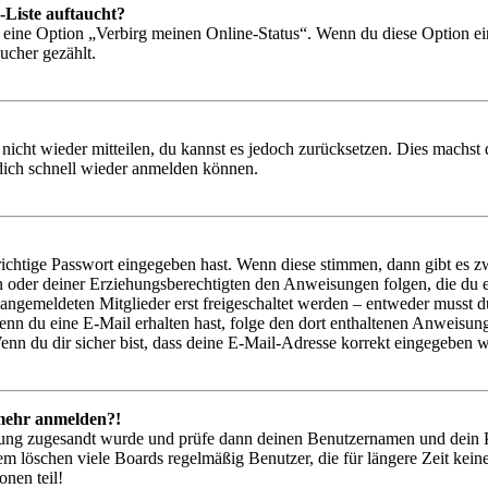
-Liste auftaucht?
n eine Option „Verbirg meinen Online-Status“. Wenn du diese Option ei
ucher gezählt.
 nicht wieder mitteilen, du kannst es jedoch zurücksetzen. Dies machs
 dich schnell wieder anmelden können.
richtige Passwort eingegeben hast. Wenn diese stimmen, dann gibt es
ern oder deiner Erziehungsberechtigten den Anweisungen folgen, die du e
 angemeldeten Mitglieder erst freigeschaltet werden – entweder musst du
. Wenn du eine E-Mail erhalten hast, folge den dort enthaltenen Anweis
nn du dir sicher bist, dass deine E-Mail-Adresse korrekt eingegeben w
t mehr anmelden?!
rierung zugesandt wurde und prüfe dann deinen Benutzernamen und dein 
em löschen viele Boards regelmäßig Benutzer, die für längere Zeit kei
onen teil!