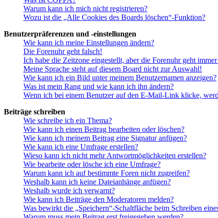
Warum kann ich mich nicht registrieren?
Wozu ist die „Alle Cookies des Boards löschen“-Funktion?
Benutzerpräferenzen und -einstellungen
Wie kann ich meine Einstellungen ändern?
Die Forenuhr geht falsch!
Ich habe die Zeitzone eingestellt, aber die Forenuhr geht immer
Meine Sprache steht auf diesem Board nicht zur Auswahl!
Wie kann ich ein Bild unter meinem Benutzernamen anzeigen?
Was ist mein Rang und wie kann ich ihn ändern?
Wenn ich bei einem Benutzer auf den E-Mail-Link klicke, werd
Beiträge schreiben
Wie schreibe ich ein Thema?
Wie kann ich einen Beitrag bearbeiten oder löschen?
Wie kann ich meinem Beitrag eine Signatur anfügen?
Wie kann ich eine Umfrage erstellen?
Wieso kann ich nicht mehr Antwortmöglichkeiten erstellen?
Wie bearbeite oder lösche ich eine Umfrage?
Warum kann ich auf bestimmte Foren nicht zugreifen?
Weshalb kann ich keine Dateianhänge anfügen?
Weshalb wurde ich verwarnt?
Wie kann ich Beiträge den Moderatoren melden?
Was bewirkt die „Speichern“-Schaltfläche beim Schreiben eine
Warum muss mein Beitrag erst freigegeben werden?