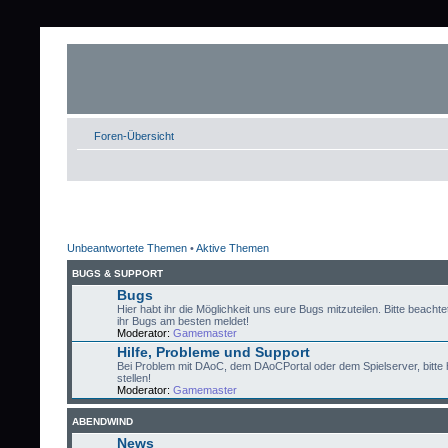
Foren-Übersicht
Unbeantwortete Themen
•
Aktive Themen
BUGS & SUPPORT
Bugs
Hier habt ihr die Möglichkeit uns eure Bugs mitzuteilen. Bitte beachtet
ihr Bugs am besten meldet!
Moderator:
Gamemaster
Hilfe, Probleme und Support
Bei Problem mit DAoC, dem DAoCPortal oder dem Spielserver, bitte 
stellen!
Moderator:
Gamemaster
ABENDWIND
News