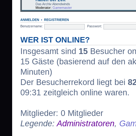
Das Archiv Abendwinds
Moderator:
Gamemaster
ANMELDEN
•
REGISTRIEREN
Benutzername:
Passwort:
WER IST ONLINE?
Insgesamt sind
15
Besucher onli
15 Gäste (basierend auf den ak
Minuten)
Der Besucherrekord liegt bei
8
09:31 zeitgleich online waren.
Mitglieder: 0 Mitglieder
Legende:
Administratoren
,
Gam