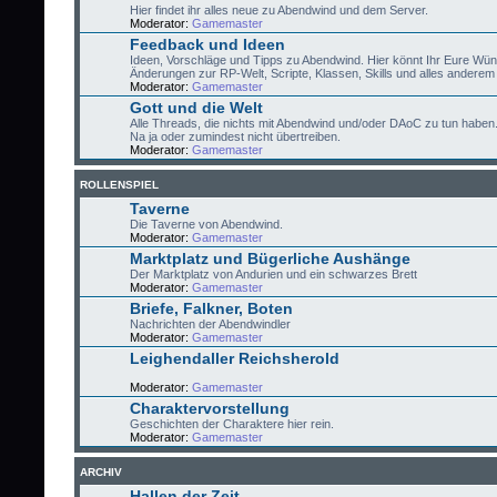
Hier findet ihr alles neue zu Abendwind und dem Server.
Moderator:
Gamemaster
Feedback und Ideen
Ideen, Vorschläge und Tipps zu Abendwind. Hier könnt Ihr Eure Wü
Änderungen zur RP-Welt, Scripte, Klassen, Skills und alles anderem 
Moderator:
Gamemaster
Gott und die Welt
Alle Threads, die nichts mit Abendwind und/oder DAoC zu tun haben
Na ja oder zumindest nicht übertreiben.
Moderator:
Gamemaster
ROLLENSPIEL
Taverne
Die Taverne von Abendwind.
Moderator:
Gamemaster
Marktplatz und Bügerliche Aushänge
Der Marktplatz von Andurien und ein schwarzes Brett
Moderator:
Gamemaster
Briefe, Falkner, Boten
Nachrichten der Abendwindler
Moderator:
Gamemaster
Leighendaller Reichsherold
Moderator:
Gamemaster
Charaktervorstellung
Geschichten der Charaktere hier rein.
Moderator:
Gamemaster
ARCHIV
Hallen der Zeit