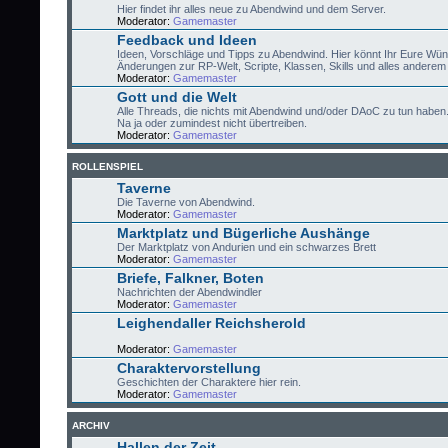
Hier findet ihr alles neue zu Abendwind und dem Server.
Moderator:
Gamemaster
Feedback und Ideen
Ideen, Vorschläge und Tipps zu Abendwind. Hier könnt Ihr Eure Wü
Änderungen zur RP-Welt, Scripte, Klassen, Skills und alles anderem 
Moderator:
Gamemaster
Gott und die Welt
Alle Threads, die nichts mit Abendwind und/oder DAoC zu tun haben
Na ja oder zumindest nicht übertreiben.
Moderator:
Gamemaster
ROLLENSPIEL
Taverne
Die Taverne von Abendwind.
Moderator:
Gamemaster
Marktplatz und Bügerliche Aushänge
Der Marktplatz von Andurien und ein schwarzes Brett
Moderator:
Gamemaster
Briefe, Falkner, Boten
Nachrichten der Abendwindler
Moderator:
Gamemaster
Leighendaller Reichsherold
Moderator:
Gamemaster
Charaktervorstellung
Geschichten der Charaktere hier rein.
Moderator:
Gamemaster
ARCHIV
Hallen der Zeit