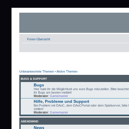
Foren-Übersicht
Unbeantwortete Themen
•
Aktive Themen
BUGS & SUPPORT
Bugs
Hier habt ihr die Möglichkeit uns eure Bugs mitzuteilen. Bitte beachtet
ihr Bugs am besten meldet!
Moderator:
Gamemaster
Hilfe, Probleme und Support
Bei Problem mit DAoC, dem DAoCPortal oder dem Spielserver, bitte 
stellen!
Moderator:
Gamemaster
ABENDWIND
News