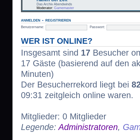
Das Archiv Abendwinds
Moderator:
Gamemaster
ANMELDEN
•
REGISTRIEREN
Benutzername:
Passwort:
WER IST ONLINE?
Insgesamt sind
17
Besucher onli
17 Gäste (basierend auf den ak
Minuten)
Der Besucherrekord liegt bei
8
09:31 zeitgleich online waren.
Mitglieder: 0 Mitglieder
Legende:
Administratoren
,
Gam