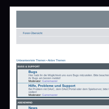
Foren-Übersicht
Unbeantwortete Themen
•
Aktive Themen
BUGS & SUPPORT
Bugs
Hier habt ihr die Möglichkeit uns eure Bugs mitzuteilen. Bitte beachtet
ihr Bugs am besten meldet!
Moderator:
Gamemaster
Hilfe, Probleme und Support
Bei Problem mit DAoC, dem DAoCPortal oder dem Spielserver, bitte 
stellen!
Moderator:
Gamemaster
ABENDWIND
News