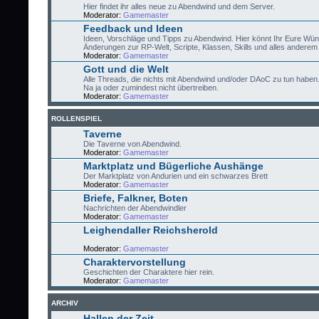
Hier findet ihr alles neue zu Abendwind und dem Server.
Moderator:
Gamemaster
Feedback und Ideen
Ideen, Vorschläge und Tipps zu Abendwind. Hier könnt Ihr Eure Wü
Änderungen zur RP-Welt, Scripte, Klassen, Skills und alles anderem 
Moderator:
Gamemaster
Gott und die Welt
Alle Threads, die nichts mit Abendwind und/oder DAoC zu tun haben
Na ja oder zumindest nicht übertreiben.
Moderator:
Gamemaster
ROLLENSPIEL
Taverne
Die Taverne von Abendwind.
Moderator:
Gamemaster
Marktplatz und Bügerliche Aushänge
Der Marktplatz von Andurien und ein schwarzes Brett
Moderator:
Gamemaster
Briefe, Falkner, Boten
Nachrichten der Abendwindler
Moderator:
Gamemaster
Leighendaller Reichsherold
Moderator:
Gamemaster
Charaktervorstellung
Geschichten der Charaktere hier rein.
Moderator:
Gamemaster
ARCHIV
Hallen der Zeit