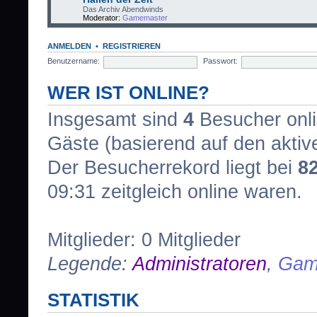
Das Archiv Abendwinds
Moderator:
Gamemaster
ANMELDEN
•
REGISTRIEREN
Benutzername:
Passwort:
WER IST ONLINE?
Insgesamt sind
4
Besucher onlin
Gäste (basierend auf den aktiv
Der Besucherrekord liegt bei
8
09:31 zeitgleich online waren.
Mitglieder: 0 Mitglieder
Legende:
Administratoren
,
Gam
STATISTIK