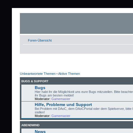
Foren-Übersicht
Unbeantwortete Themen
•
Aktive Themen
BUGS & SUPPORT
Bugs
Hier habt ihr die Möglichkeit uns eure Bugs mitzuteilen. Bitte beachtet
ihr Bugs am besten meldet!
Moderator:
Gamemaster
Hilfe, Probleme und Support
Bei Problem mit DAoC, dem DAoCPortal oder dem Spielserver, bitte 
stellen!
Moderator:
Gamemaster
ABENDWIND
News