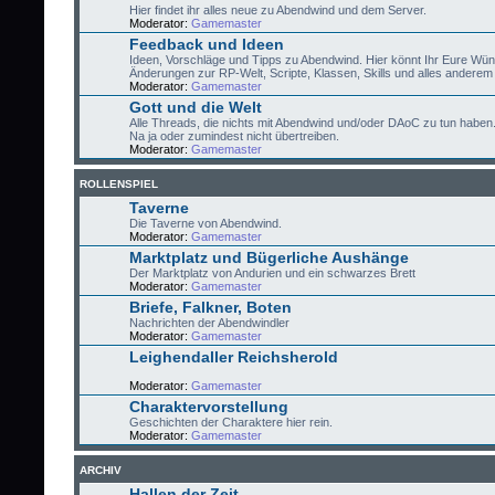
Hier findet ihr alles neue zu Abendwind und dem Server.
Moderator:
Gamemaster
Feedback und Ideen
Ideen, Vorschläge und Tipps zu Abendwind. Hier könnt Ihr Eure Wü
Änderungen zur RP-Welt, Scripte, Klassen, Skills und alles anderem 
Moderator:
Gamemaster
Gott und die Welt
Alle Threads, die nichts mit Abendwind und/oder DAoC zu tun haben
Na ja oder zumindest nicht übertreiben.
Moderator:
Gamemaster
ROLLENSPIEL
Taverne
Die Taverne von Abendwind.
Moderator:
Gamemaster
Marktplatz und Bügerliche Aushänge
Der Marktplatz von Andurien und ein schwarzes Brett
Moderator:
Gamemaster
Briefe, Falkner, Boten
Nachrichten der Abendwindler
Moderator:
Gamemaster
Leighendaller Reichsherold
Moderator:
Gamemaster
Charaktervorstellung
Geschichten der Charaktere hier rein.
Moderator:
Gamemaster
ARCHIV
Hallen der Zeit