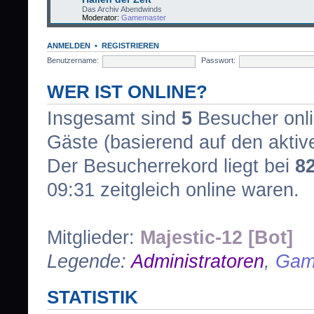
Das Archiv Abendwinds
Moderator:
Gamemaster
ANMELDEN
•
REGISTRIEREN
Benutzername:
Passwort:
WER IST ONLINE?
Insgesamt sind
5
Besucher onlin
Gäste (basierend auf den aktiv
Der Besucherrekord liegt bei
8
09:31 zeitgleich online waren.
Mitglieder:
Majestic-12 [Bot]
Legende:
Administratoren
,
Gam
STATISTIK