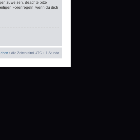
gen zuweisen. Beachte bitte
eiligen Forenregeln, wenn du dich
öschen
• Alle Zeiten sind UTC + 1 Stunde