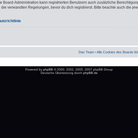
ie Board-Administration kann registrierten Benutzern auch zusätzliche Berechtigun
e verwandten Regelungen, bevor du dich registrierst. Bitte beachte auch die jew
tzrichtlinie
Das Team
•
Alle Cookies des Boards l
Powered by
phpBB
© 2000, 2002, 2005, 2007 phpBB Group
Deutsche Übersetzung durch
phpBB.de