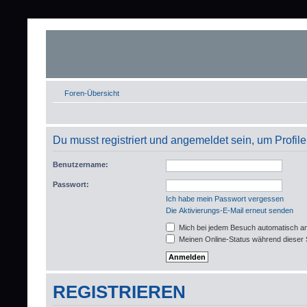
Foren-Übersicht
Du musst registriert und angemeldet sein, um Profi
Benutzername:
Passwort:
Ich habe mein Passwort vergessen
Die Aktivierungs-E-Mail erneut senden
Mich bei jedem Besuch automatisch a
Meinen Online-Status während dieser 
REGISTRIEREN