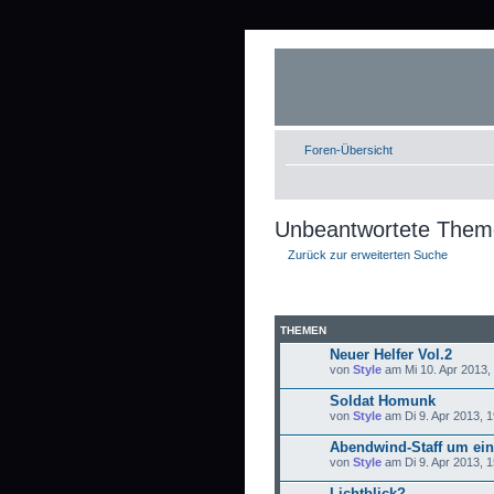
Foren-Übersicht
Unbeantwortete The
Zurück zur erweiterten Suche
THEMEN
Neuer Helfer Vol.2
von
Style
am Mi 10. Apr 2013,
Soldat Homunk
von
Style
am Di 9. Apr 2013, 1
Abendwind-Staff um ein 
von
Style
am Di 9. Apr 2013, 1
Lichtblick?