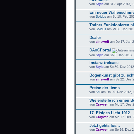
von
Style
am Di 2. Apr 2013, 1
Ein neuer Waffenschmie
von
Solidus
am So 10. Feb 201
Trainer Funktionieren ni
von
Solidus
am Mi 30. Jan 201
Dealer
von
sinswolf
am Do 17. Jan 2
DAoCPortal
von
Style
am So 6. Jan 2013, 
Instanz /release
von
Style
am So 30. Dez 2012,
Bogenkunst gibt zu sch
von
sinswolf
am Sa 22. Dez 2
Preise der Items
von
Kel
am Do 20. Dez 2012, 1
Wie erstelle ich einen 
von
Crayven
am Mo 17. Dez 2
17. Eisiges Licht 1012
von
Crayven
am Mo 17. Dez 2
Jetzt gehts los...
von
Crayven
am So 16. Dez 2