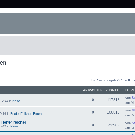
men
Die Suche ergab 227 Treffer 
ANTWORTEN
ZUGRIFFE
LETZT
von
St
0
117818
 12:44 in
News
am Mi 
von
St
0
106813
9:16 in
Briefe, Falkner, Boten
am Di 
Helfer reicher
von
St
0
39573
5:42 in
News
am Di 