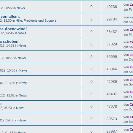
von
C
0
40236
2, 20:22 in
News
am Fr 
 von allein.
von
Fe
0
29784
2, 19:30 in
Hilfe, Probleme und Support
am So 
ebe Abendwind!
von
C
0
38432
12, 14:45 in
News
am Mi 
erschoben
von
C
0
37029
12, 14:59 in
News
am So 
von
si
0
39096
12, 10:22 in
News
am Do 
von
si
0
40044
012, 10:35 in
News
am Sa 
von
si
0
42986
012, 13:35 in
News
am So 
von
si
0
45407
012, 12:01 in
News
am Fr 
e
von
C
0
47078
2, 01:23 in
News
am Di 
von
C
0
30673
12, 14:58 in
News
am So 
von
C
0
27987
12, 01:33 in
News