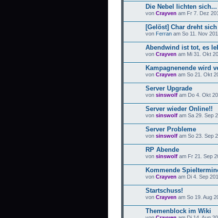
Die Nebel lichten sich...
von
Crayven
am Fr 7. Dez 201
[Gelöst] Char dreht sich
von
Ferran
am So 11. Nov 201
Abendwind ist tot, es l
von
Crayven
am Mi 31. Okt 20
Kampagnenende wird v
von
Crayven
am So 21. Okt 20
Server Upgrade
von
sinswolf
am Do 4. Okt 20
Server wieder Online!!
von
sinswolf
am Sa 29. Sep 2
Server Probleme
von
sinswolf
am So 23. Sep 2
RP Abende
von
sinswolf
am Fr 21. Sep 2
Kommende Spieltermin
von
Crayven
am Di 4. Sep 201
Startschuss!
von
Crayven
am So 19. Aug 20
Themenblock im Wiki
von
Crayven
am Di 14. Aug 20