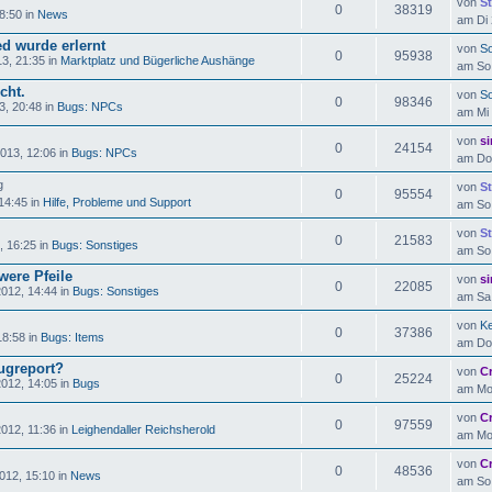
von
St
0
38319
8:50 in
News
am Di 
d wurde erlernt
von
So
0
95938
3, 21:35 in
Marktplatz und Bügerliche Aushänge
am So 
cht.
von
So
0
98346
3, 20:48 in
Bugs: NPCs
am Mi 
von
si
0
24154
013, 12:06 in
Bugs: NPCs
am Do 
von
St
0
95554
14:45 in
Hilfe, Probleme und Support
am So 
von
St
0
21583
 16:25 in
Bugs: Sonstiges
am So 
were Pfeile
von
si
0
22085
012, 14:44 in
Bugs: Sonstiges
am Sa 
von
Ke
0
37386
8:58 in
Bugs: Items
am Do 
Bugreport?
von
C
0
25224
012, 14:05 in
Bugs
am Mo 
von
C
0
97559
012, 11:36 in
Leighendaller Reichsherold
am Mo 
von
C
0
48536
012, 15:10 in
News
am So 