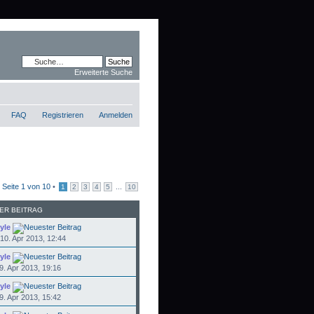
Erweiterte Suche
FAQ
Registrieren
Anmelden
•
Seite
1
von
10
•
...
1
2
3
4
5
10
ER BEITRAG
yle
10. Apr 2013, 12:44
yle
9. Apr 2013, 19:16
yle
9. Apr 2013, 15:42