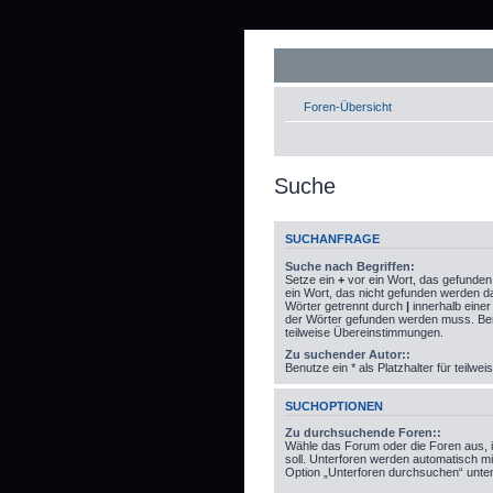
Foren-Übersicht
Suche
SUCHANFRAGE
Suche nach Begriffen:
Setze ein
+
vor ein Wort, das gefunde
ein Wort, das nicht gefunden werden 
Wörter getrennt durch
|
innerhalb eine
der Wörter gefunden werden muss. Benut
teilweise Übereinstimmungen.
Zu suchender Autor::
Benutze ein * als Platzhalter für teilw
SUCHOPTIONEN
Zu durchsuchende Foren::
Wähle das Forum oder die Foren aus, 
soll. Unterforen werden automatisch mi
Option „Unterforen durchsuchen“ unten 