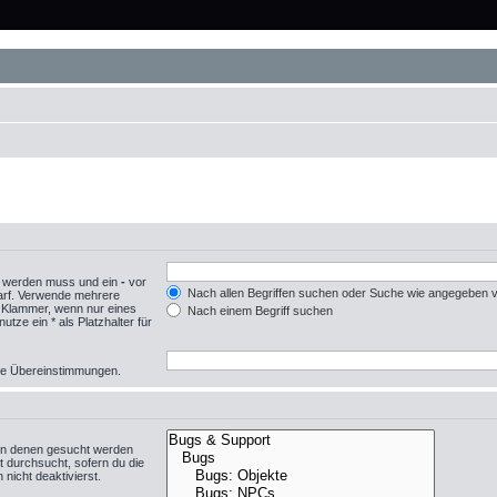
n werden muss und ein
-
vor
Nach allen Begriffen suchen oder Suche wie angegeben
darf. Verwende mehrere
r Klammer, wenn nur eines
Nach einem Begriff suchen
ze ein * als Platzhalter für
eise Übereinstimmungen.
in denen gesucht werden
t durchsucht, sofern du die
nicht deaktivierst.