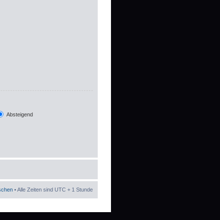
Absteigend
öschen
• Alle Zeiten sind UTC + 1 Stunde