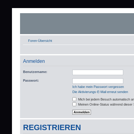
Foren-Übersicht
Anmelden
Benutzername:
Passwort:
Ich habe mein Passwort vergessen
Die Aktivierungs-E-Mail erneut senden
Mich bei jedem Besuch automatisch a
Meinen Online-Status während dieser 
REGISTRIEREN