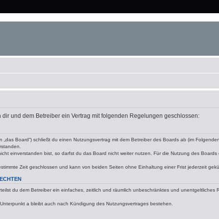
en dir und dem Betreiber ein Vertrag mit folgenden Regelungen geschlossen:
en „das Board“) schließt du einen Nutzungsvertrag mit dem Betreiber des Boards ab (im Folgenden 
rstanden.
ht einverstanden bist, so darfst du das Board nicht weiter nutzen. Für die Nutzung des Boards ge
stimmte Zeit geschlossen und kann von beiden Seiten ohne Einhaltung einer Frist jederzeit gek
RECHTEN
erteilst du dem Betreiber ein einfaches, zeitlich und räumlich unbeschränktes und unentgeltliche
 Unterpunkt a bleibt auch nach Kündigung des Nutzungsvertrages bestehen.