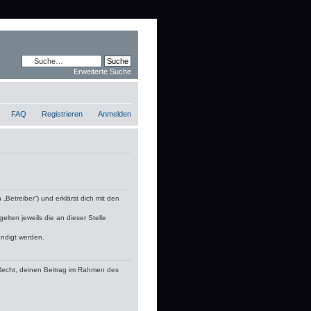
Erweiterte Suche
FAQ
Registrieren
Anmelden
„Betreiber“) und erklärst dich mit den
lten jeweils die an dieser Stelle
ündigt werden.
s Recht, deinen Beitrag im Rahmen des