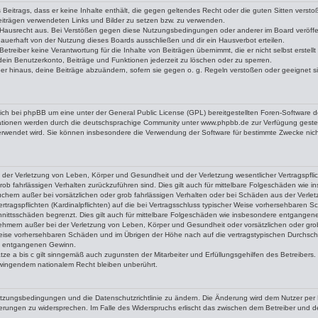
es Beitrags, dass er keine Inhalte enthält, die gegen geltendes Recht oder die guten Sitten verst
Beiträgen verwendeten Links und Bilder zu setzen bzw. zu verwenden.
 Hausrecht aus. Bei Verstößen gegen diese Nutzungsbedingungen oder anderer im Board veröffen
uerhaft von der Nutzung dieses Boards ausschließen und dir ein Hausverbot erteilen.
etreiber keine Verantwortung für die Inhalte von Beiträgen übernimmt, die er nicht selbst erstel
 dein Benutzerkonto, Beiträge und Funktionen jederzeit zu löschen oder zu sperren.
er hinaus, deine Beiträge abzuändern, sofern sie gegen o. g. Regeln verstoßen oder geeignet si
sich bei phpBB um eine unter der General Public License (GPL) bereitgestellten Foren-Softwar
ationen werden durch die deutschsprachige Community unter www.phpbb.de zur Verfügung gestell
verwendet wird. Sie können insbesondere die Verwendung der Software für bestimmte Zwecke nich
 der Verletzung von Leben, Körper und Gesundheit und der Verletzung wesentlicher Vertragspflich
grob fahrlässigen Verhalten zurückzuführen sind. Dies gilt auch für mittelbare Folgeschäden wi
uchern außer bei vorsätzlichen oder grob fahrlässigen Verhalten oder bei Schäden aus der Verl
ertragspflichten (Kardinalpflichten) auf die bei Vertragsschluss typischer Weise vorhersehbaren
chnittsschäden begrenzt. Dies gilt auch für mittelbare Folgeschäden wie insbesondere entgange
ehmern außer bei der Verletzung von Leben, Körper und Gesundheit oder vorsätzlichen oder grob
weise vorhersehbaren Schäden und im Übrigen der Höhe nach auf die vertragstypischen Durchschni
e entgangenen Gewinn.
e a bis c gilt sinngemäß auch zugunsten der Mitarbeiter und Erfüllungsgehilfen des Betreibers.
wingendem nationalem Recht bleiben unberührt.
Nutzungsbedingungen und die Datenschutzrichtlinie zu ändern. Die Änderung wird dem Nutzer per E-
derungen zu widersprechen. Im Falle des Widerspruchs erlischt das zwischen dem Betreiber und 