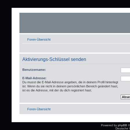
Foren-Übersicht
Aktivierungs-Schlüssel senden
Benutzername:
E-Mail-Adresse:
Du musst die E-Mail-Adresse angeben, die in deinem Profil hinterlegt
ist. Wenn du sie nicht in deinem persönlichen Bereich geändert hast,
ist es die Adresse, mit der du dich registriert hast.
Foren-Übersicht
Powered by
phpBB
©
Deutsche 