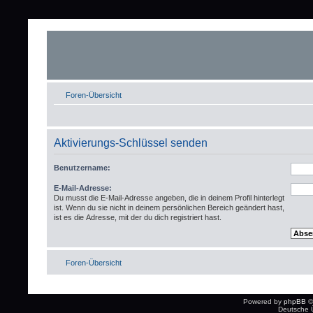
Foren-Übersicht
Aktivierungs-Schlüssel senden
Benutzername:
E-Mail-Adresse:
Du musst die E-Mail-Adresse angeben, die in deinem Profil hinterlegt
ist. Wenn du sie nicht in deinem persönlichen Bereich geändert hast,
ist es die Adresse, mit der du dich registriert hast.
Foren-Übersicht
Powered by
phpBB
©
Deutsche 