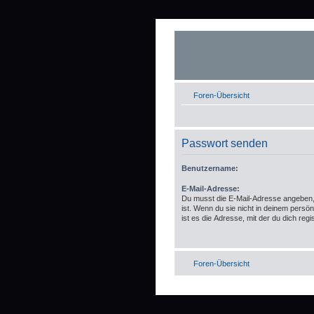
Foren-Übersicht
Passwort senden
Benutzername:
E-Mail-Adresse:
Du musst die E-Mail-Adresse angeben, d
ist. Wenn du sie nicht in deinem persö
ist es die Adresse, mit der du dich regis
Foren-Übersicht