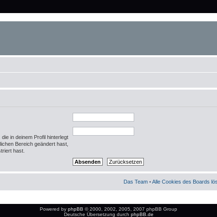
ie in deinem Profil hinterlegt
nlichen Bereich geändert hast,
triert hast.
Das Team
•
Alle Cookies des Boards l
Powered by
phpBB
© 2000, 2002, 2005, 2007 phpBB Group
Deutsche Übersetzung durch
phpBB.de