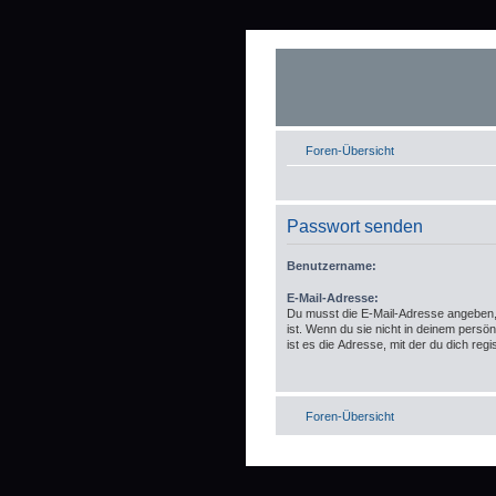
Foren-Übersicht
Passwort senden
Benutzername:
E-Mail-Adresse:
Du musst die E-Mail-Adresse angeben, d
ist. Wenn du sie nicht in deinem persö
ist es die Adresse, mit der du dich regis
Foren-Übersicht