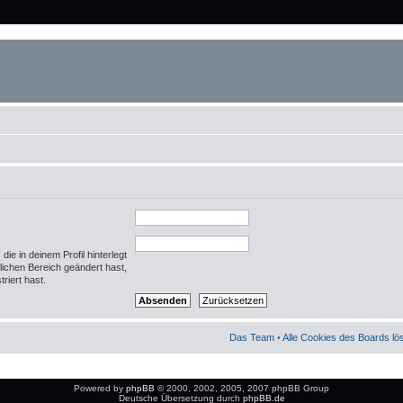
ie in deinem Profil hinterlegt
nlichen Bereich geändert hast,
triert hast.
Das Team
•
Alle Cookies des Boards l
Powered by
phpBB
© 2000, 2002, 2005, 2007 phpBB Group
Deutsche Übersetzung durch
phpBB.de