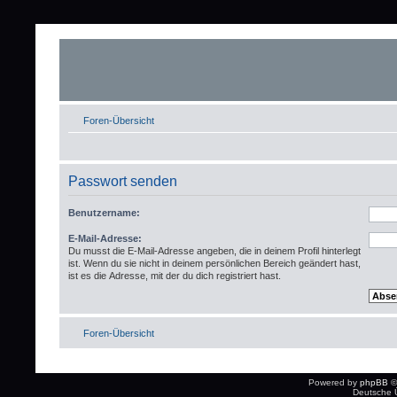
Foren-Übersicht
Passwort senden
Benutzername:
E-Mail-Adresse:
Du musst die E-Mail-Adresse angeben, die in deinem Profil hinterlegt
ist. Wenn du sie nicht in deinem persönlichen Bereich geändert hast,
ist es die Adresse, mit der du dich registriert hast.
Foren-Übersicht
Powered by
phpBB
©
Deutsche 