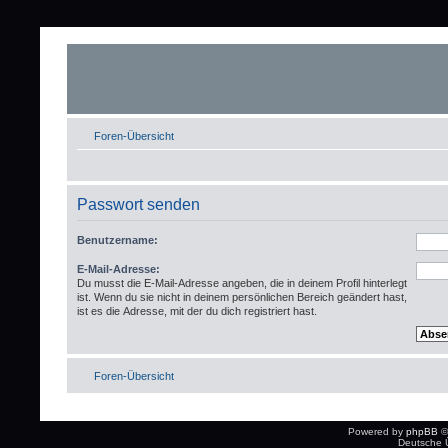
Foren-Übersicht
Passwort senden
Benutzername:
E-Mail-Adresse:
Du musst die E-Mail-Adresse angeben, die in deinem Profil hinterlegt
ist. Wenn du sie nicht in deinem persönlichen Bereich geändert hast,
ist es die Adresse, mit der du dich registriert hast.
Foren-Übersicht
Powered by
phpBB
©
Deutsche 