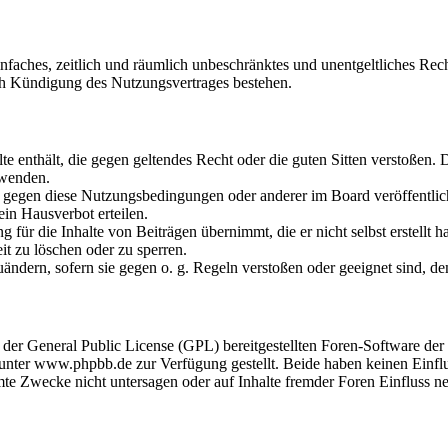
 einfaches, zeitlich und räumlich unbeschränktes und unentgeltliches R
ch Kündigung des Nutzungsvertrages bestehen.
alte enthält, die gegen geltendes Recht oder die guten Sitten verstoßen. 
rwenden.
n gegen diese Nutzungsbedingungen oder anderer im Board veröffentli
in Hausverbot erteilen.
 für die Inhalte von Beiträgen übernimmt, die er nicht selbst erstellt 
it zu löschen oder zu sperren.
uändern, sofern sie gegen o. g. Regeln verstoßen oder geeignet sind, 
r der General Public License (GPL) bereitgestellten Foren-Software 
ter www.phpbb.de zur Verfügung gestellt. Beide haben keinen Einflus
te Zwecke nicht untersagen oder auf Inhalte fremder Foren Einfluss n