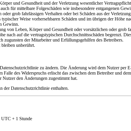
örper und Gesundheit und der Verletzung wesentlicher Vertragspflichte
lt auch für mittelbare Folgeschäden wie insbesondere entgangenen Gewi
n oder grob fahrlässigen Verhalten oder bei Schäden aus der Verletzu
uss typischer Weise vorhersehbaren Schäden und im übrigen der Höhe nac
en Gewinn.
ng von Leben, Körper und Gesundheit oder vorsätzlichen oder grob fah
e nach auf die vertragstypischen Durchschnittsschäden begrenzt. Dies
h zugunsten der Mitarbeiter und Erfüllungsgehilfen des Betreibers.
bleiben unberührt.
 Datenschutzrichtlinie zu ändern. Die Änderung wird dem Nutzer per E-
m Falle des Widerspruchs erlischt das zwischen dem Betreiber und dem 
er Nutzer den Änderungen zugestimmt hat.
 der Datenschutzrichtlinie enthalten.
nd UTC + 1 Stunde