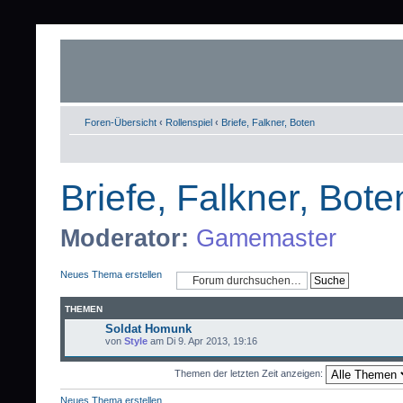
Foren-Übersicht
‹
Rollenspiel
‹
Briefe, Falkner, Boten
Briefe, Falkner, Bote
Moderator:
Gamemaster
Neues Thema erstellen
THEMEN
Soldat Homunk
von
Style
am Di 9. Apr 2013, 19:16
Themen der letzten Zeit anzeigen:
Neues Thema erstellen