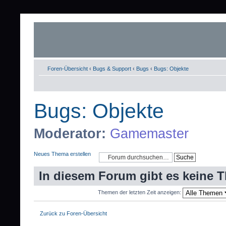
Foren-Übersicht
‹
Bugs & Support
‹
Bugs
‹
Bugs: Objekte
Bugs: Objekte
Moderator:
Gamemaster
Neues Thema erstellen
In diesem Forum gibt es keine 
Themen der letzten Zeit anzeigen:
Zurück zu Foren-Übersicht