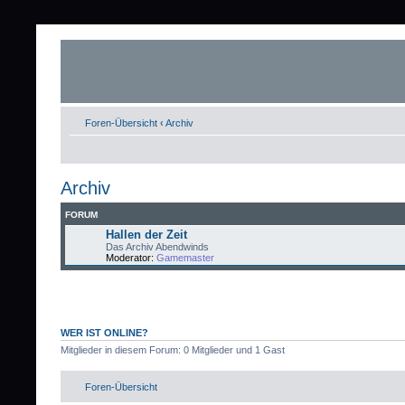
Foren-Übersicht
‹
Archiv
Archiv
FORUM
Hallen der Zeit
Das Archiv Abendwinds
Moderator:
Gamemaster
WER IST ONLINE?
Mitglieder in diesem Forum: 0 Mitglieder und 1 Gast
Foren-Übersicht