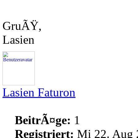
GruÃŸ,
Lasien
Lasien Faturon
BeitrÃ¤ge:
1
Registriert:
Mi 22. Aug 