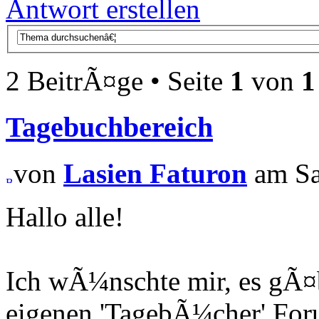
Antwort erstellen
2 BeitrÃ¤ge • Seite
1
von
1
Tagebuchbereich
von
Lasien Faturon
am Sa
Hallo alle!
Ich wÃ¼nschte mir, es gÃ¤be
eigenen 'TagebÃ¼cher' Foru