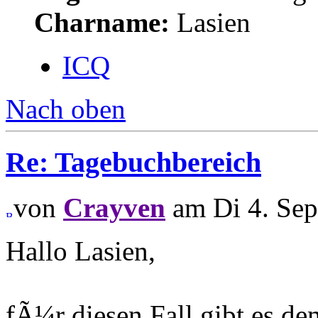
Charname:
Lasien
ICQ
Nach oben
Re: Tagebuchbereich
von
Crayven
am Di 4. Sep
Hallo Lasien,
fÃ¼r diesen Fall gibt es d