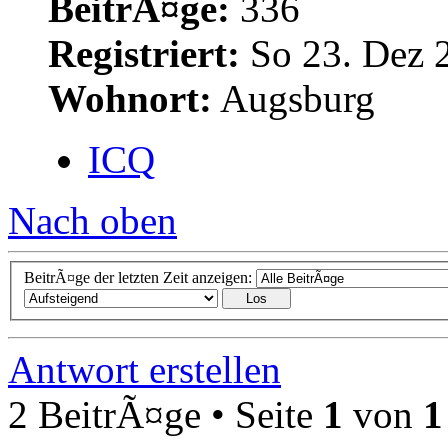
BeitrÃ¤ge:
336
Registriert:
So 23. Dez 
Wohnort:
Augsburg
ICQ
Nach oben
BeitrÃ¤ge der letzten Zeit anzeigen:
Antwort erstellen
2 BeitrÃ¤ge • Seite
1
von
1