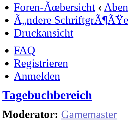
Foren-Ãœbersicht
‹
Aben
Ã„ndere SchriftgrÃ¶ÃŸ
Druckansicht
FAQ
Registrieren
Anmelden
Tagebuchbereich
Moderator:
Gamemaster