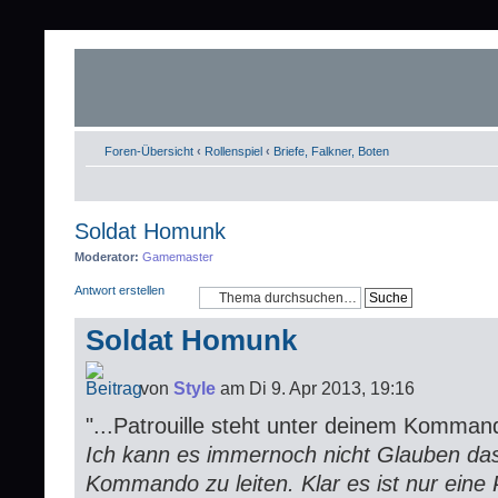
Foren-Übersicht
‹
Rollenspiel
‹
Briefe, Falkner, Boten
Soldat Homunk
Moderator:
Gamemaster
Antwort erstellen
Soldat Homunk
von
Style
am Di 9. Apr 2013, 19:16
"...Patrouille steht unter deinem Kommand
Ich kann es immernoch nicht Glauben das
Kommando zu leiten. Klar es ist nur eine P