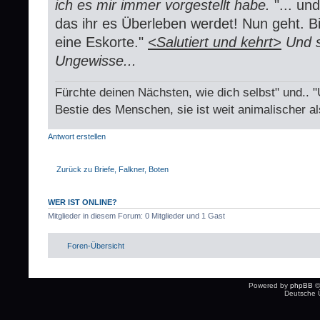
ich es mir immer vorgestellt habe.
"... u
das ihr es Überleben werdet! Nun geht. Bi
eine Eskorte."
<Salutiert und kehrt>
Und s
Ungewisse...
Fürchte deinen Nächsten, wie dich selbst" und.. 
Bestie des Menschen, sie ist weit animalischer al
Antwort erstellen
Zurück zu Briefe, Falkner, Boten
WER IST ONLINE?
Mitglieder in diesem Forum: 0 Mitglieder und 1 Gast
Foren-Übersicht
Powered by
phpBB
©
Deutsche 