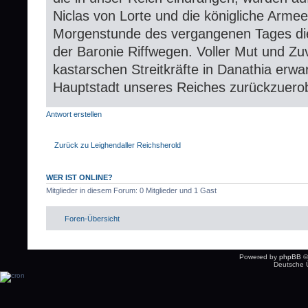
Niclas von Lorte und die königliche Armee
Morgenstunde des vergangenen Tages die
der Baronie Riffwegen. Voller Mut und Zu
kastarschen Streitkräfte in Danathia erwa
Hauptstadt unseres Reiches zurückzuero
Antwort erstellen
Zurück zu Leighendaller Reichsherold
WER IST ONLINE?
Mitglieder in diesem Forum: 0 Mitglieder und 1 Gast
Foren-Übersicht
Powered by
phpBB
©
Deutsche 