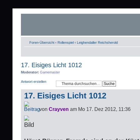
Foren-Übersicht
‹
Rollenspiel
‹
Leighendaller Reichsherold
17. Eisiges Licht 1012
Moderator:
Gamemaster
Antwort erstellen
17. Eisiges Licht 1012
von
Crayven
am Mo 17. Dez 2012, 11:36